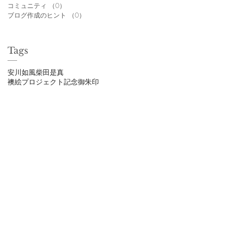
コミュニティ
（0）
0件の記事
ブログ作成のヒント
（0）
0件の記事
Tags
安川如風
柴田是真
襖絵プロジェクト
記念御朱印