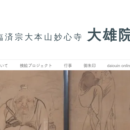
大雄
臨済宗大本山妙心寺
いて
襖絵プロジェクト
行事
御朱印
daiouin onli