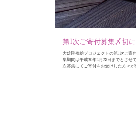
第1次ご寄付募集〆切
大雄院襖絵プロジェクトの第1次ご寄
集期間は平成30年2月28日までとさ
次募集にてご寄付をお受けした方々が対
大雄院
臨済宗大本山妙心寺
だ