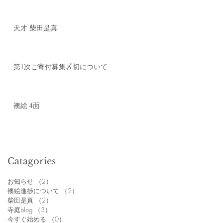
天才 柴田是真
第1次ご寄付募集〆切について
襖絵 4面
Catagories
お知らせ
（2）
2件の記事
襖絵進捗について
（2）
2件の記事
柴田是真
（2）
2件の記事
寺庭blog
（3）
3件の記事
今すぐ始める
（0）
0件の記事