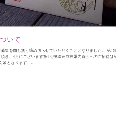
について
付募集を間も無く締め切らせていただくこととなりました。 第1次募
せて頂き、4月にございます第1期襖絵完成披露内覧会へのご招待は第1
象となります。...
いおういん