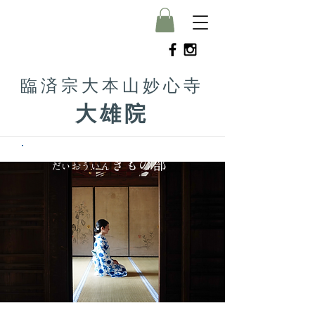
臨済宗大本山妙心寺
大雄院
きもの部
だいおういん