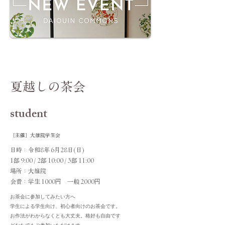
学生向け
季節イベント
夏越しの茶会
student
［主催］大雄院学生会
日時：令和8年 6月28日(日)
1部 9:00 / 2部 10:00 / 3部 11:00
場所：大雄院
​会費：学生 1000円 一般 2000円
お茶会に参加してみたい方へ
学生による学生向け、初心者向けのお茶会です。
お作法がわからなくとも大丈夫。格好も自由です