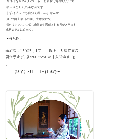
着付けを始めたい方、もっと着付けを学びたい方
ゆるりとした気楽な会です。
まずは浴衣でも自分で着てみませんか
​月に2回土曜日の朝、大雄院にて
着付けレッスンの前に
坐禅会
が開催される日があります
​坐禅会参加は自由です
⚫︎持ち物

【着物の着付け】

⬜︎着物⬜︎襦袢⬜︎肌襦袢 

参加費
：1500円 / 1回 場所：大雄院書院
⬜︎名古屋帯（袋帯でも可） 

開催予定 (午前8:00~9:30 途中入退室自由)
⬜︎帯枕⬜︎帯揚げ⬜︎帯締め

⬜︎帯板⬜︎衿芯　　⬜︎足袋 

⬜︎腰紐4本　⬜︎伊達締め2本 

【終了】7月：11
日(土
)8時〜
⬜︎下駄又は草履（※そのまま着て帰る場合）

【浴衣の着付け】 

⬜︎浴衣⬜︎肌襦袢⬜︎半幅帯⬜︎帯板

⬜︎腰紐4本⬜︎伊達締め1本

⬜︎衿芯（あれば）

⬜︎下駄又は草履（※そのまま着て帰る場合）

足りないものはお貸し出しいたします