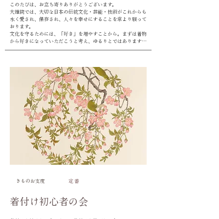
このたびは、お立ち寄りありがとうございます。

大雄院では、大切な日本の伝統文化・芸能・技術がこれからも
永く愛され、保存され、人々を幸せにすることを常より願って
おります。

文化を守るためには、「好き」を増やすことから。まずは着物
から好きになっていただこうと考え、ゆるりとではあります
が“きもの”についての発信をさせていただくことと致しまし
た。日本の伝統着である着物には日本伝統の格式、技術、美意
識、季節感覚、すべてをひっくるめたときめきが詰まっており
ます。まずは袖を通してみませんか。

このページを見つけてくださったあなたはきっと、着物に興味
がおありで、

既に十分楽しまれている方かもしれないし、なんだか素敵な予
感はしているけれど、やはり敷居が高いと思っておられるかも
しれません。経験値や思いの大小は関係なく、既に好きの種を
持っている方であるはず。

大雄院きもの部は皆さまの好きの種を育てるお手伝いをしたい
のです。

​ぜひ、ぜひお気軽にご参加ください。

大雄院
きものお支度
定 番
着付け初心者の会