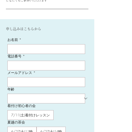
どなたでもご参加いただけます
申し込みはこちらから
お名前
*
電話番号
*
メールアドレス
*
年齢
着付け初心者の会
7/11(土)着付けレッスン
夏越の茶会
6/27(土)11時
6/27(土)14時