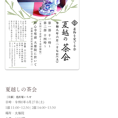
きものでおでかけ
季節イベント
夏越しの茶会
［主催］逸匠庵いちせ
日時：令和8年 6月27日(土)
1部 11:00~12:30 / 2部 14:00~15:30
場所：大雄院