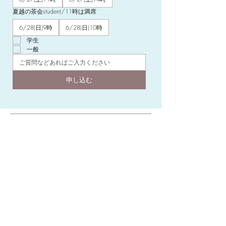
夏越の茶会student/11時は満席
6/28(日)9時
6/28(日)10時
学生
一般
申し込む