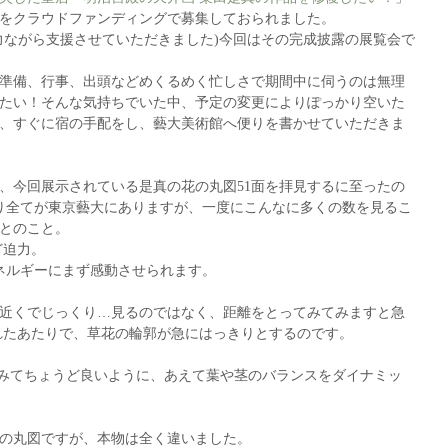
をクラウドファンディングで募集しておられました。
力ながら支援させていただきました)今回はその完成披露の展覧会で
準備、行事、出頭などめくるめく忙しさで期間中に伺うのは無理
たい！そんな気持ちでいた中、予定の変更によりぽっかり空いた
、すぐに宿の手配をし、藝大美術館へ便りを書かせていただきま
、今回展示されている是真の花の丸図51面を拝見するに至ったの
あり全てが東京藝大にありますが、一度にこんなに多くの数を見るこ
とのこと。
ど迫力。
エネルギーにまず感動させられます。
近くでじっくり…見るのではなく、距離をとってみてみますと急
れたあたりで、草花の輪郭が急にはっきりとするのです。
みてちょうど良いように、あえて葉や茎のバランスをダイナミッ
の丸図ですが、本物は全く違いました。