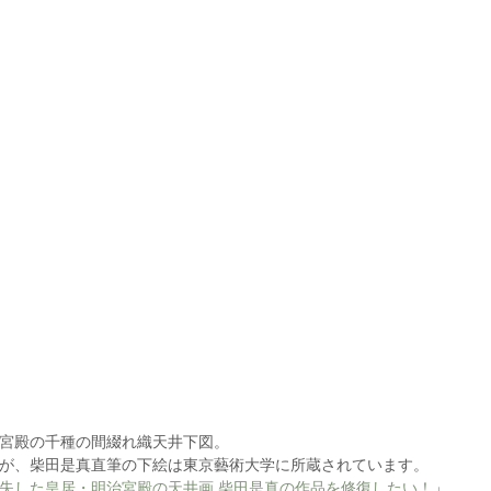
宮殿の千種の間綴れ織天井下図。
が、柴田是真直筆の下絵は東京藝術大学に所蔵されています。
失した皇居・明治宮殿の天井画 柴田是真の作品を修復したい！
」