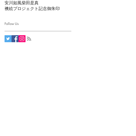
安川如風
柴田是真
襖絵プロジェクト
記念御朱印
Follow Us