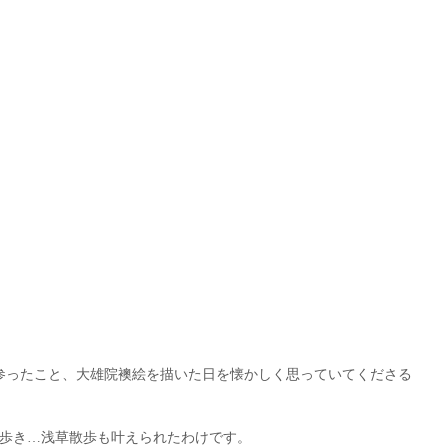
が参ったこと、大雄院襖絵を描いた日を懐かしく思っていてくださる
歩き…浅草散歩も叶えられたわけです。