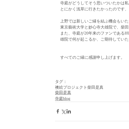
寺庭がどうしてそう思いついたかは私
とにかく浅草に行きたかったのです、
上野では新しいご縁を結ぶ機会もいた
東京藝術大学と妙心寺大雄院で、柴田
また、寺庭が20年来のファンであるH
雄院で何が起こるか、ご期待していた
すべてのご縁に感謝申し上げます。
タグ：
襖絵プロジェクト
柴田是真
柴田是真
寺庭blog