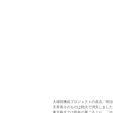
大雄院襖絵プロジェクトの原点、明治
天井画そのものは戦火で消失しました
東京藝大では昨年の夏ごろより、「
焼