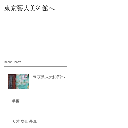
東京藝大美術館へ
襖絵 4面
Recent Posts
東京藝大美術館へ
準備
天才 柴田是真