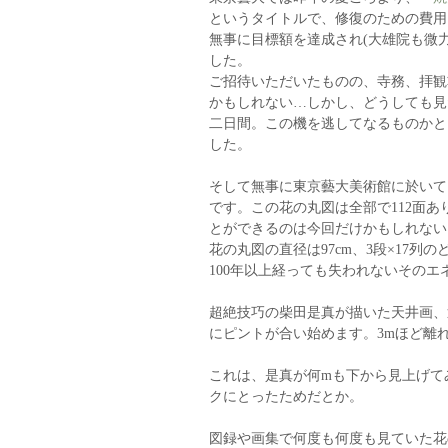
というタイトルで、修復のための費用
無事に目標額を達成され(大雄院も微
した。
ご招待いただいたものの、寺務、拝観
かもしれない…しかし、どうしても見
二日間。この機を逃してなるものかと
した。
そして無事に東京藝大美術館に於いて
です。この花の丸図は全部で112面
とができるのは今回だけかもしれない
花の丸図の直径は97cm、3段×17列の
100年以上経っても失われないその
超絶技巧の柴田是真が描いた天井画、
にピントが合い始めます。3mほど離
これは、是真が何mも下から見上げて
クにとったためだとか。
図録や画集で何度も何度も見ていた花